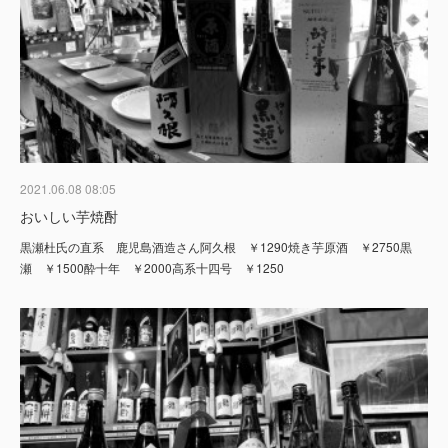
2021.06.08 08:05
おいしい芋焼酎
黒瀬杜氏の直系 鹿児島酒造さん阿久根 ￥1290焼き芋原酒 ￥2750黒
瀬 ￥1500酔十年 ￥2000高系十四号 ￥1250