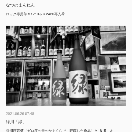
なつのまんねん
ロック専用芋￥1210＆￥2420再入荷
2021.06.26 07:48
緑川「緑」
雪洞貯蔵酒（ゼロ度の雪のかまくらで、貯蔵した逸品）￥1815 ＆