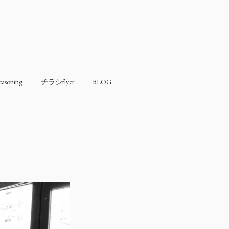
soning
チラシflyer
BLOG