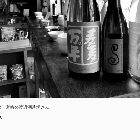
む 宮崎の渡邊酒造場さん
0