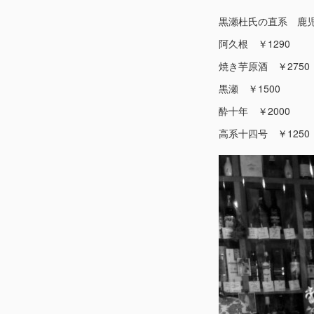
黒瀬杜氏の直系 鹿
阿久根 ￥1290
焼き芋原酒 ￥2750
黒瀬 ￥1500
酔十年 ￥2000
高系十四号 ￥125