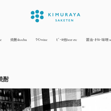
e
焼酎shochu
ﾜｲﾝwine
ﾋﾞｰﾙ他beer etc
醤油･ｵｲﾙ･味噌 sea
焼酎