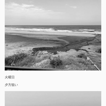
火曜日
夕方狙い