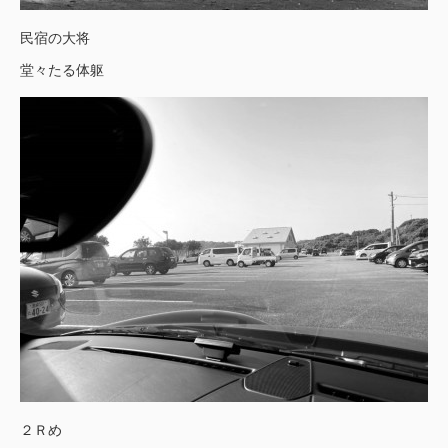
民宿の大将
堂々たる体躯
２Ｒめ