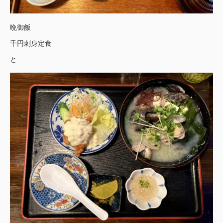
晩御飯
千円刺身定食
と