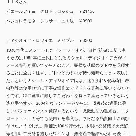
ＪＩＳさん
ピエールアミヨ クロドラロッシュ ￥21450
バシュレラモネ シャサーニュ１級 ￥9900
ディジオイア・ロワイエ ＡＣブル ￥3300
1930年代にスタートしたドメーヌですが、自社瓶詰めに切り替
えたのは1999年に三代目となるミシェル・ディジオイア氏がド
メーヌを引き継いでからとのこと。完璧な状態のブドウを収穫す
ることに全力を注ぎ、ブドウそのものが持つ素晴らしさを表現し
たいというミシェル・ディジオイア氏は、化学肥料や除草剤、殺
虫剤等は使用せずに丁寧な畑作業でブドウを完熟に導いてゆくそ
うです。特に選果に際してこだわりを持ってあたっているという
造り手ですが、2004年ヴィンテージからは、収穫後の選果に著
しいパフォーマンスを発揮するという「微振動型の選果台」（ク
ロード・デュガ等でも使用）を導入し、さらなる品質向上に結び
付けたようでした。除梗は100％行われ、木製の発酵槽で天然酵
母を用いて発酵を施したワインは、無濾過で瓶詰めされた後、世