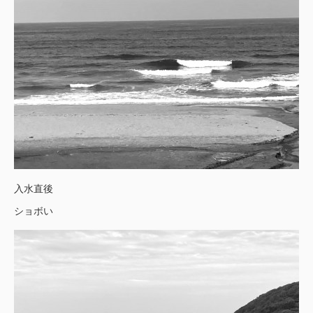
入水直後
ショボい