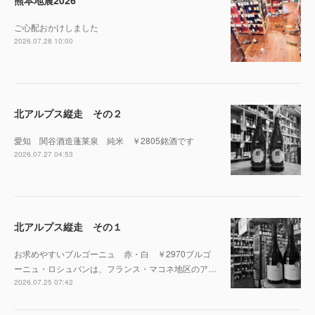
熊本地震2026
ご心配おかけしました
2026.07.28 10:00
北アルプス縦走 その２
愛知 関谷酒造蓬莱泉 純米 ￥2805銘酒です
2026.07.27 04:53
北アルプス縦走 その１
お求めやすいブルゴーニュ 赤・白 ￥2970ブルゴ
ーニュ・ロシュバンは、フランス・マコネ地区のア…
2026.07.25 07:42