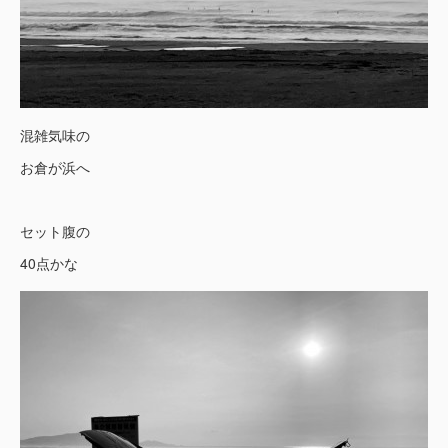
混雑気味の
お倉が浜へ
セット腹の
40点かな