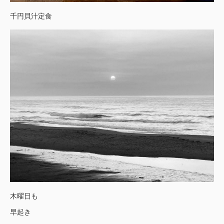
千円貝汁定食
木曜日も
早起き