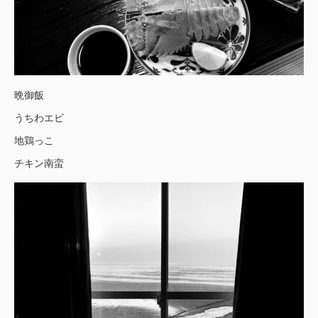
晩御飯
うちわエビ
地鶏っこ
チキン南蛮