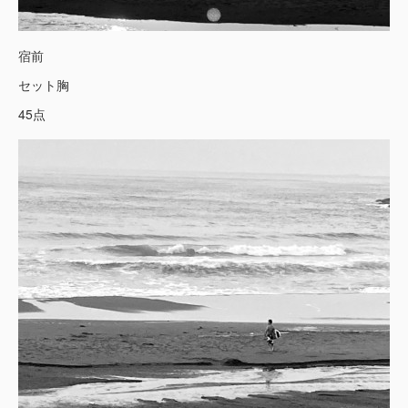
宿前
セット胸
45点