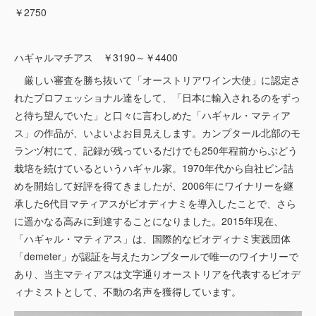
￥2750
ハギャルマチアス ￥3190～￥4400
厳しい審査を勝ち抜いて「オーストリアワイン大使」に認定さ
れたプロフェッショナル達をして、「日本に輸入されるのをずっ
と待ち望んでいた」と口々に言わしめた「ハギャル・マティア
ス」の作品が、いよいよお目見えします。カンプタール北部のモ
ランヅ村にて、記録が残っているだけでも250年程前からぶどう
栽培を続けているというハギャル家。1970年代から自社ビン詰
めを開始して好評を得てきましたが、2006年にワイナリーを継
承した6代目マティアスがビオディナミを導入したことで、さら
に遥かなる高みに到達することになりました。2015年現在、
「ハギャル・マティアス」は、国際的なビオディナミ実践団体
「demeter」が認証を与えたカンプタールで唯一のワイナリーで
あり、当主マティアスは文字通りオーストリアを代表するビオデ
ィナミストとして、不動の名声を獲得しています。