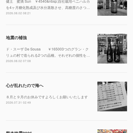
健土 蜜滴 Sun ￥4540&nbsp;自社栽培ベニハルカ
を4ヶ月糖化熟成及び水分蒸散させ、高糖度のさつ…
2026.08.02 08:21
地震の補強
ド・スーザ De Sousa ￥165003つのグラン・ク
リュの村で造られる2つの品種。それぞれの個性を…
2026.08.02 07:08
心が乱れたので海へ
８月と９月のお休みですよろしくお願いいたします
2026.07.31 02:49