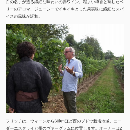
白の名手が造る繊細な味わいの赤ワイン。程よい樽香と熟したベ
リーのアロマ、ジューシーでイキイキとした果実味に繊細なスパ
イスの風味が調和。
フリッチは、ウィーンから60kmほど西のブドウ栽培地域、ニー
ダーエスタライヒ州のヴァーグラムに位置します。オーナーは2