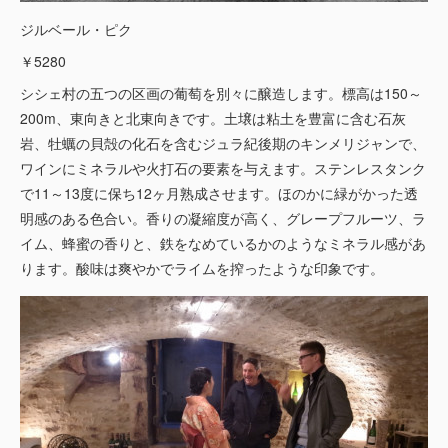
ジルベール・ピク
￥5280
シシェ村の五つの区画の葡萄を別々に醸造します。標高は150～
200m、東向きと北東向きです。土壌は粘土を豊富に含む石灰
岩、牡蠣の貝殻の化石を含むジュラ紀後期のキンメリジャンで、
ワインにミネラルや火打石の要素を与えます。ステンレスタンク
で11～13度に保ち12ヶ月熟成させます。ほのかに緑がかった透
明感のある色合い。香りの凝縮度が高く、グレープフルーツ、ラ
イム、蜂蜜の香りと、鉄をなめているかのようなミネラル感があ
ります。酸味は爽やかでライムを搾ったような印象です。