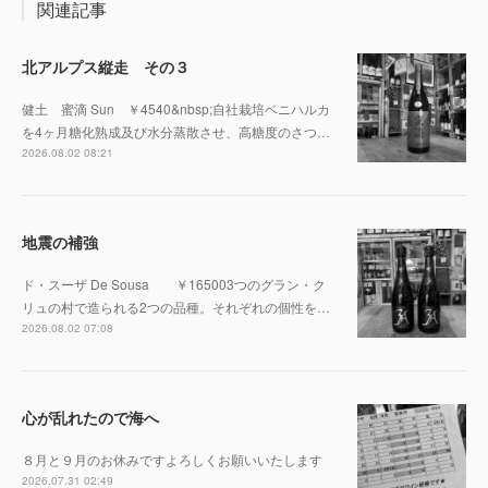
関連記事
北アルプス縦走 その３
健土 蜜滴 Sun ￥4540&nbsp;自社栽培ベニハルカ
を4ヶ月糖化熟成及び水分蒸散させ、高糖度のさつ…
2026.08.02 08:21
地震の補強
ド・スーザ De Sousa ￥165003つのグラン・ク
リュの村で造られる2つの品種。それぞれの個性を…
2026.08.02 07:08
心が乱れたので海へ
８月と９月のお休みですよろしくお願いいたします
2026.07.31 02:49