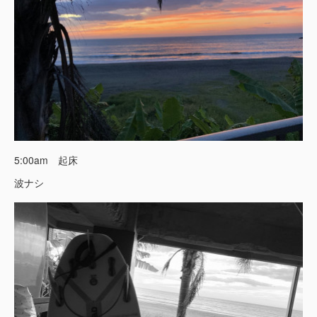
5:00am 起床
波ナシ