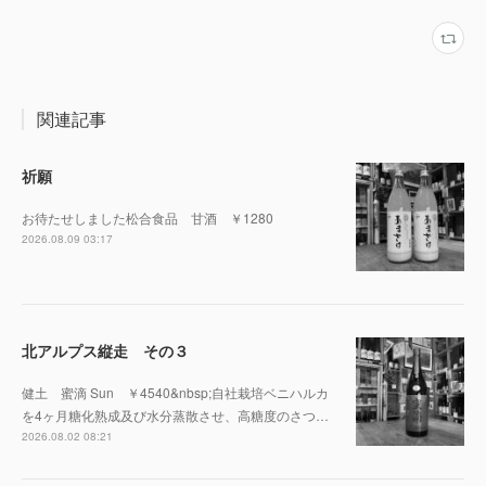
関連記事
祈願
お待たせしました松合食品 甘酒 ￥1280
2026.08.09 03:17
北アルプス縦走 その３
健土 蜜滴 Sun ￥4540&nbsp;自社栽培ベニハルカ
を4ヶ月糖化熟成及び水分蒸散させ、高糖度のさつ…
2026.08.02 08:21