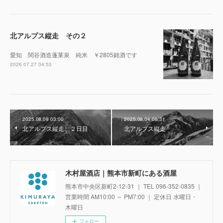
北アルプス縦走 その２
愛知 関谷酒造蓬莱泉 純米 ￥2805銘酒です
2026.07.27 04:53
2025.08.09 03:00
2025.08.04 06:31
北アルプス縦走 ２日目
北アルプス縦走
木村屋酒店｜熊本市新町にある酒屋
熊本市中央区新町2-12-31 ｜ TEL 096-352-0835 ｜
営業時間 AM10:00 ～ PM7:00 ｜ 定休日 水曜日・
木曜日
フォロー