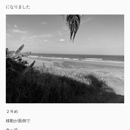
になりました
２Ｒめ
移動が面倒で
金ヶ浜