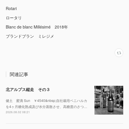
Rotari
ロータリ
Blanc de blanc Millésimé 2018年
ブランドブラン ミレジメ
関連記事
北アルプス縦走 その３
健土 蜜滴 Sun ￥4540&nbsp;自社栽培ベニハルカ
を4ヶ月糖化熟成及び水分蒸散させ、高糖度のさつ…
2026.08.02 08:21