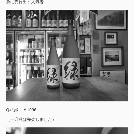
急に売れ出す人気者
冬の緑 ￥1996
（一升瓶は完売しました）