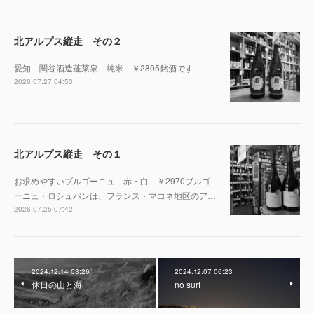
北アルプス縦走 その２
愛知 関谷酒造蓬莱泉 純米 ￥2805銘酒です
2026.07.27 04:53
北アルプス縦走 その１
お求めやすいブルゴーニュ 赤・白 ￥2970ブルゴ
ーニュ・ロシュバンは、フランス・マコネ地区のア…
2026.07.25 07:42
2024.12.14 03:26
2024.12.07 06:23
休日の山と海
no surf