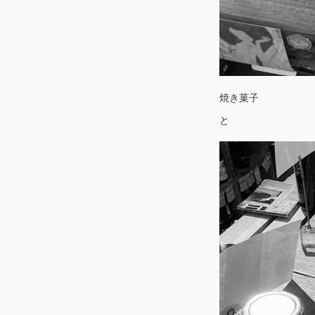
焼き菓子
と