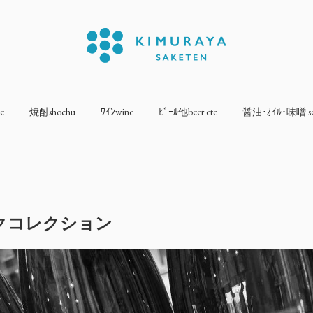
e
焼酎shochu
ﾜｲﾝwine
ﾋﾞｰﾙ他beer etc
醤油･ｵｲﾙ･味噌 sea
クコレクション