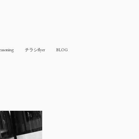
soning
チラシflyer
BLOG