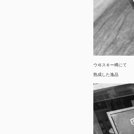
ウヰスキー樽にて
熟成した逸品