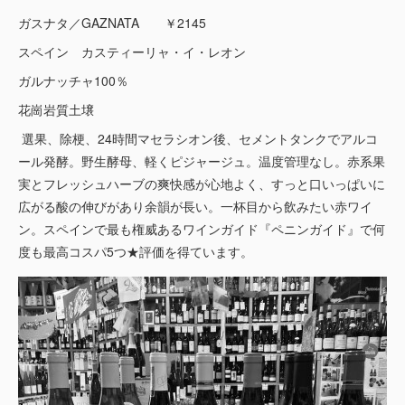
ガスナタ／GAZNATA ￥2145
スペイン カスティーリャ・イ・レオン
ガルナッチャ100％
花崗岩質土壌
選果、除梗、24時間マセラシオン後、セメントタンクでアルコ
ール発酵。野生酵母、軽くピジャージュ。温度管理なし。赤系果
実とフレッシュハーブの爽快感が心地よく、すっと口いっぱいに
広がる酸の伸びがあり余韻が長い。一杯目から飲みたい赤ワイ
ン。スペインで最も権威あるワインガイド『ペニンガイド』で何
度も最高コスパ5つ★評価を得ています。