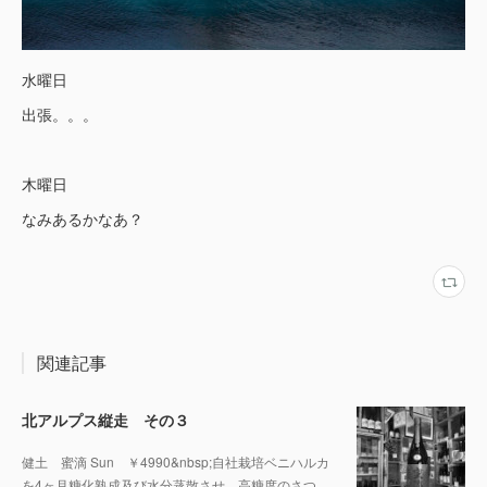
水曜日
出張。。。
木曜日
なみあるかなあ？
関連記事
北アルプス縦走 その３
健土 蜜滴 Sun ￥4990&nbsp;自社栽培ベニハルカ
を4ヶ月糖化熟成及び水分蒸散させ、高糖度のさつ…