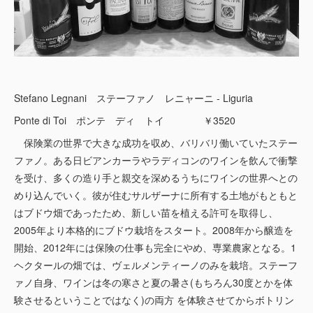
Stefano Legnani ステーファノ レニャーニ - Liguria
Ponte di Toi ポンテ ディ トイ ￥3520
保険業の世界で大きな成功を収め、バリバリ働いていたステー
ファノ。ある日ビアンカーラやラディコンのワインを飲んで衝撃
を受け、多くの造り手と親交を深めるうちにワインの世界へとの
めり込んでいく。彼が住むサルザーナに所有する土地がもともと
はブドウ畑であったため、新しい苗を植える許可を取得し、
2005年より本格的にブドウ栽培をスタート。2008年から醸造を
開始、2012年には保険の仕事も完全にやめ、専業農家となる。1
ヘクタールの畑では、ヴェルメンティーノのみを栽培。ステーフ
ァノ自身、ワインは冬の寒さと夏の暑さ(もちろん30度とかを体
験させるということではなく)の両方 を体験させてからボトリン