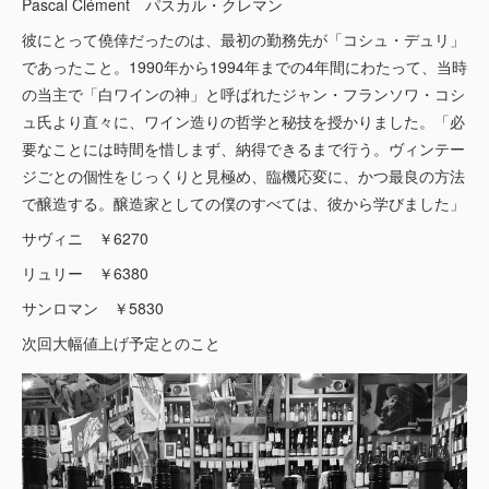
Pascal Clément パスカル・クレマン
彼にとって僥倖だったのは、最初の勤務先が「コシュ・デュリ」
であったこと。1990年から1994年までの4年間にわたって、当時
の当主で「白ワインの神」と呼ばれたジャン・フランソワ・コシ
ュ氏より直々に、ワイン造りの哲学と秘技を授かりました。「必
要なことには時間を惜しまず、納得できるまで行う。ヴィンテー
ジごとの個性をじっくりと見極め、臨機応変に、かつ最良の方法
で醸造する。醸造家としての僕のすべては、彼から学びました」
サヴィニ ￥6270
リュリー ￥6380
サンロマン ￥5830
次回大幅値上げ予定とのこと