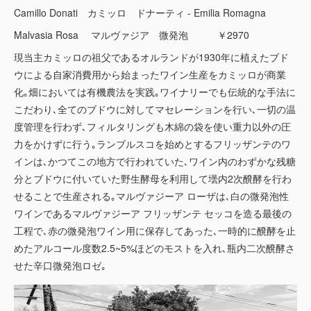
Camillo Donati カミッロ ドナーティ - Emilia Romagna
Malvasia Rosa マルヴァジア 微発泡 ￥2970
現当主カミッロの祖父であるオルランドが1930年に植えたブド
ウによる自家消費用から始まったワイン生産をカミッロが商業
化｡畑においては有機農法を実践｡ワイナリーでも伝統的な手法に
こだわり､全てのブドウに対してマセレーションを行い､一切の温
度管理を行わず､フィルタリングも木綿の袋を使い重力以外の圧
力をかけずに行う｡ランブルスコを始めとするフリッザンテのワ
インは､かつてこの地方で行われていた､ワイン内のわずかな残糖
分とブドウに付いていた野生酵母を利用して壜内2次醗酵を行わ
せることで生産される｡マルヴァジーア ローザは､白の微発泡性
ワインであるマルヴァジーア フリッザンテ セッコを造る最後の
工程で､赤の微発泡ワイン用に保存してあった､一時的に醗酵を止
めたアルコール度数2.5~5%ほどのモストを入れ､瓶内二次醗酵さ
せた辛口微発泡ロゼ｡