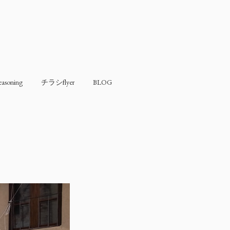
soning
チラシflyer
BLOG