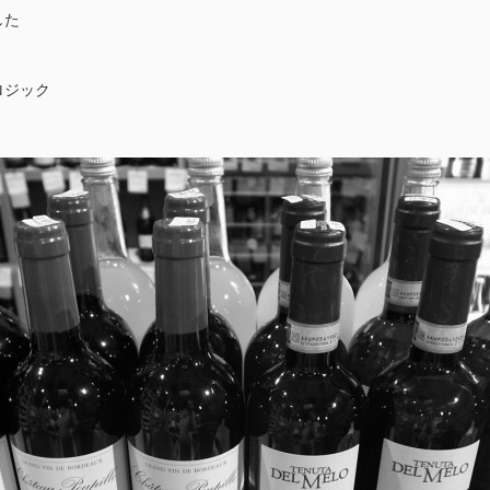
した
ロジック