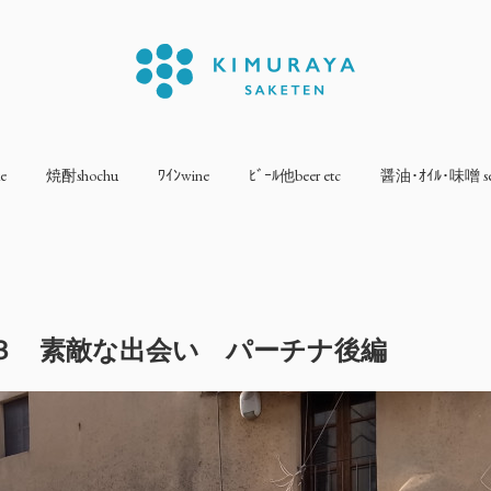
e
焼酎shochu
ﾜｲﾝwine
ﾋﾞｰﾙ他beer etc
醤油･ｵｲﾙ･味噌 sea
３ 素敵な出会い パーチナ後編