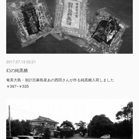
2017.07.13 02:21
幻の純黒糖
奄美大島・加計呂麻島産あの西田さんが作る純黒糖入荷しました
￥397~￥535