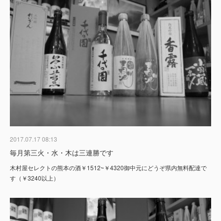
2017.07.17 08:13
毎月第三火・水・木は三連勝です
木村屋セレクトの熊本の酒￥1512~￥4320御中元にどうぞ県内無料配達で
す（￥3240以上）