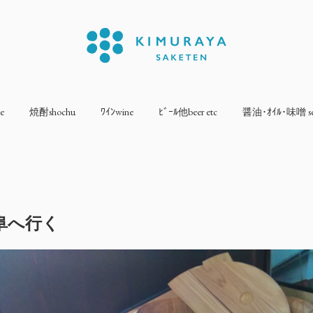
e
焼酎shochu
ﾜｲﾝwine
ﾋﾞｰﾙ他beer etc
醤油･ｵｲﾙ･味噌 sea
阜へ行く