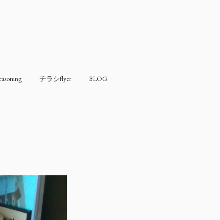
soning
チラシflyer
BLOG