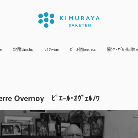
e
焼酎shochu
ﾜｲﾝwine
ﾋﾞｰﾙ他beer etc
醤油･ｵｲﾙ･味噌 sea
erre Overnoy ﾋﾟｴｰﾙ･ｵｳﾞｪﾙﾉﾜ