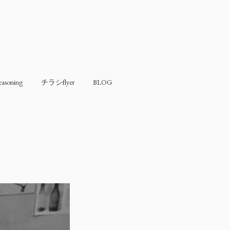
soning
チラシflyer
BLOG