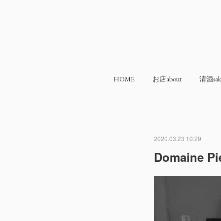
HOME
お店about
清酒sak
2020.03.23 10:29
Domaine Pi