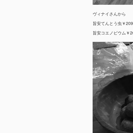
ヴィナイさんから
旨安てんとう虫￥209
旨安コエノビウム￥26