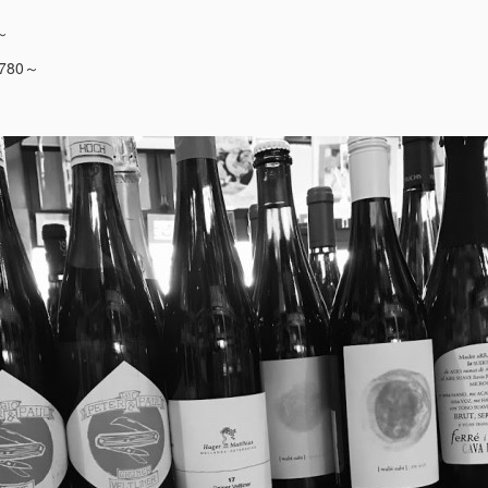
～
80～