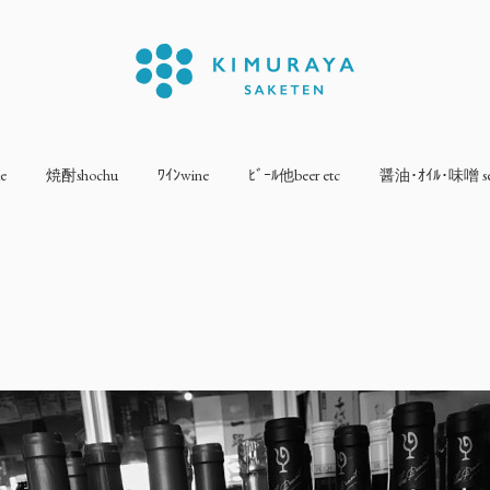
e
焼酎shochu
ﾜｲﾝwine
ﾋﾞｰﾙ他beer etc
醤油･ｵｲﾙ･味噌 sea