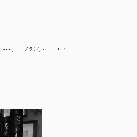
soning
チラシflyer
BLOG