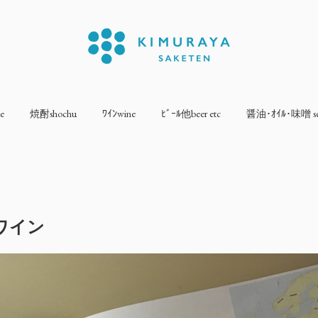
e
焼酎shochu
ﾜｲﾝwine
ﾋﾞｰﾙ他beer etc
醤油･ｵｲﾙ･味噌 sea
ワイン