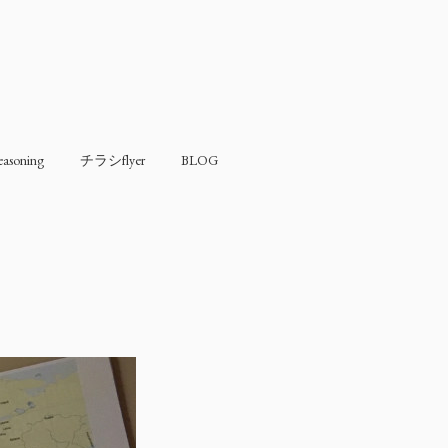
soning
チラシflyer
BLOG