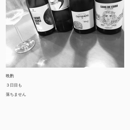
晩酌
３日目も
落ちません