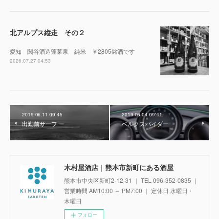
北アルプス縦走 その２
愛知 関谷酒造蓬莱泉 純米 ￥2805銘酒です
2026.07.27 04:53
2019.06.11 09:45
2019.06.04 09:41
出勤前サーフ
ベルクスパイダー
木村屋酒店｜熊本市新町にある酒屋
熊本市中央区新町2-12-31 ｜ TEL 096-352-0835 ｜
営業時間 AM10:00 ～ PM7:00 ｜ 定休日 水曜日・
木曜日
フォロー