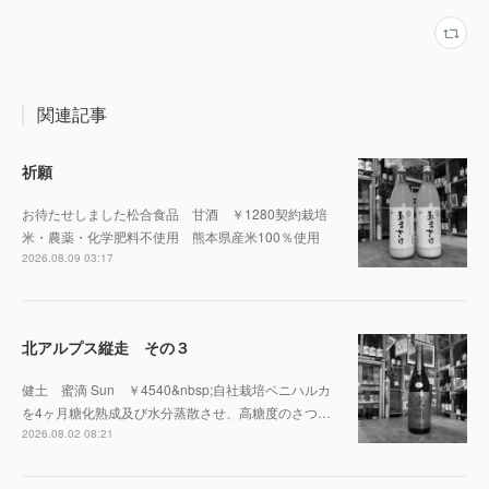
関連記事
祈願
お待たせしました松合食品 甘酒 ￥1280契約栽培
米・農薬・化学肥料不使用 熊本県産米100％使用
2026.08.09 03:17
北アルプス縦走 その３
健土 蜜滴 Sun ￥4540&nbsp;自社栽培ベニハルカ
を4ヶ月糖化熟成及び水分蒸散させ、高糖度のさつ…
2026.08.02 08:21