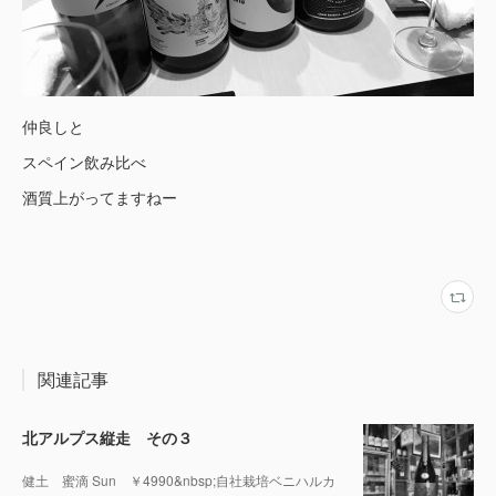
仲良しと
スペイン飲み比べ
酒質上がってますねー
関連記事
北アルプス縦走 その３
健土 蜜滴 Sun ￥4990&nbsp;自社栽培ベニハルカ