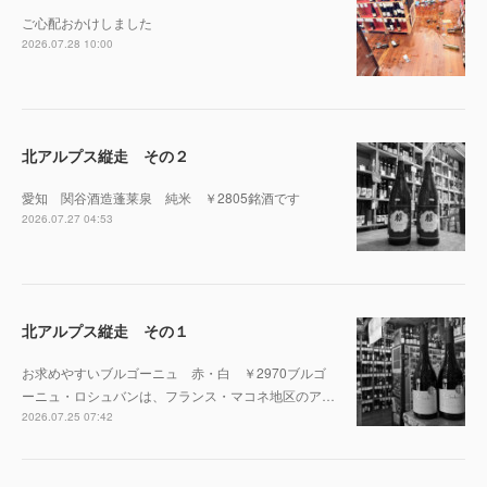
ご心配おかけしました
2026.07.28 10:00
北アルプス縦走 その２
愛知 関谷酒造蓬莱泉 純米 ￥2805銘酒です
2026.07.27 04:53
北アルプス縦走 その１
お求めやすいブルゴーニュ 赤・白 ￥2970ブルゴ
ーニュ・ロシュバンは、フランス・マコネ地区のア…
2026.07.25 07:42