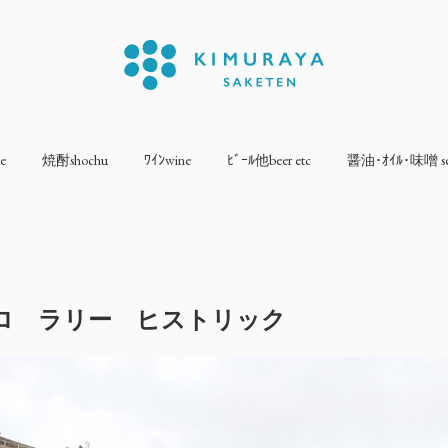
e
焼酎shochu
ﾜｲﾝwine
ﾋﾞｰﾙ他beer etc
醤油･ｵｲﾙ･味噌 sea
ロ ラリー ヒストリック