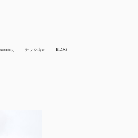
soning
チラシflyer
BLOG