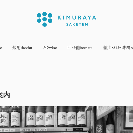
e
焼酎shochu
ﾜｲﾝwine
ﾋﾞｰﾙ他beer etc
醤油･ｵｲﾙ･味噌 sea
案内