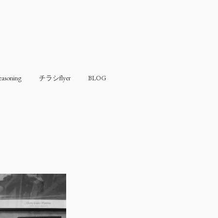
soning
チラシflyer
BLOG