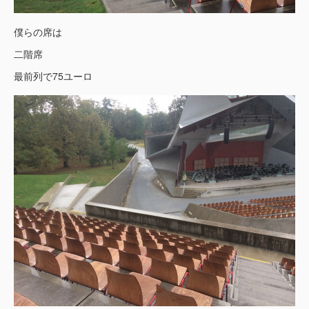
僕らの席は
二階席
最前列で75ユーロ