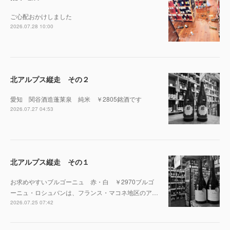
ご心配おかけしました
2026.07.28 10:00
北アルプス縦走 その２
愛知 関谷酒造蓬莱泉 純米 ￥2805銘酒です
2026.07.27 04:53
北アルプス縦走 その１
お求めやすいブルゴーニュ 赤・白 ￥2970ブルゴ
ーニュ・ロシュバンは、フランス・マコネ地区のア…
2026.07.25 07:42