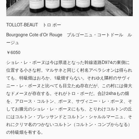
TOLLOT-BEAUT トロ ボー
Bourgogne Cote d’Or Rouge ブルゴーニュ・コートドール ル
ージュ
￥6050
ショレ・レ・ボーヌは今は県道となった幹線道路D974の東側に
位置する小さな村。マルサネと同じく村名アペラシオンは得られ
ても、特級畑はおろか、1級畑すらない。それゆえ隣村のサヴィ
ニー・レ・ボーヌと比べても目立たぬ存在だが、この村には偉大
なドメーヌが存在する。それがトロ・ボーだ。合計24haもの畑
を、アロース・コルトン、ボーヌ、サヴィニー・レ・ボーヌ、そ
してお膝元のショレ・レ・ボーヌにもち、とりわけコルトンの丘
にはコルトン・ブレッサンドとコルトン・シャルルマーニュ、そ
れにクリマ名のつかないコルトン（コルトン・コンブからなる）
の特級畑を有する。