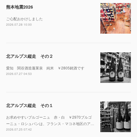
熊本地震2026
ご心配おかけしました
2026.07.28 10:00
北アルプス縦走 その２
愛知 関谷酒造蓬莱泉 純米 ￥2805銘酒です
2026.07.27 04:53
北アルプス縦走 その１
お求めやすいブルゴーニュ 赤・白 ￥2970ブルゴ
ーニュ・ロシュバンは、フランス・マコネ地区のア…
2026.07.25 07:42