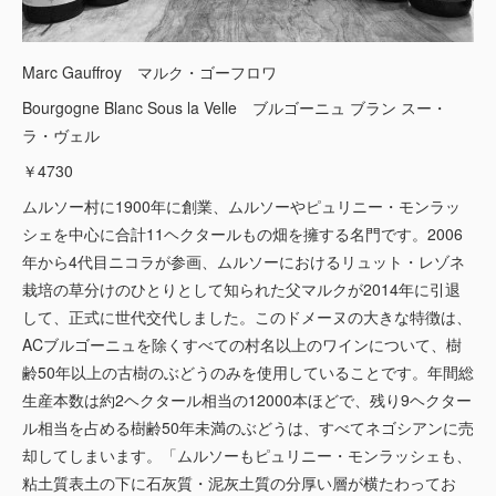
Marc Gauffroy マルク・ゴーフロワ
Bourgogne Blanc Sous la Velle ブルゴーニュ ブラン スー・
ラ・ヴェル
￥4730
ムルソー村に1900年に創業、ムルソーやピュリニー・モンラッ
シェを中心に合計11ヘクタールもの畑を擁する名門です。2006
年から4代目ニコラが参画、ムルソーにおけるリュット・レゾネ
栽培の草分けのひとりとして知られた父マルクが2014年に引退
して、正式に世代交代しました。このドメーヌの大きな特徴は、
ACブルゴーニュを除くすべての村名以上のワインについて、樹
齢50年以上の古樹のぶどうのみを使用していることです。年間総
生産本数は約2ヘクタール相当の12000本ほどで、残り9ヘクター
ル相当を占める樹齢50年未満のぶどうは、すべてネゴシアンに売
却してしまいます。「ムルソーもピュリニー・モンラッシェも、
粘土質表土の下に石灰質・泥灰土質の分厚い層が横たわってお