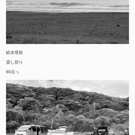
給水塔前
貸し切り
60点っ