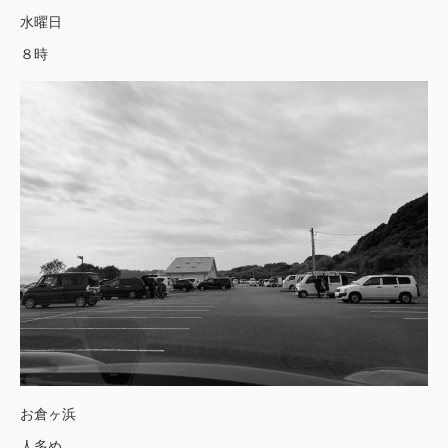
水曜日
８時
お倉ヶ浜
人多め