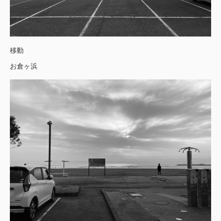
移動
お倉ヶ浜