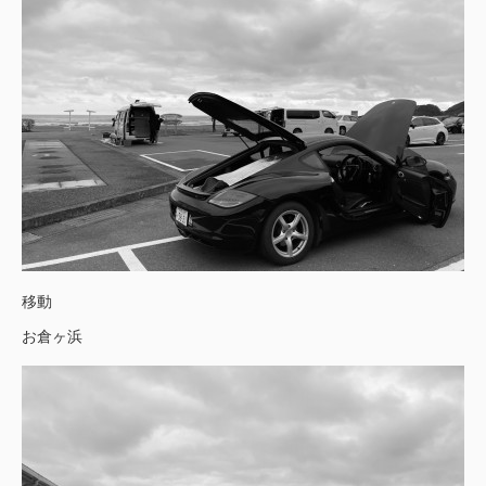
移動
お倉ヶ浜