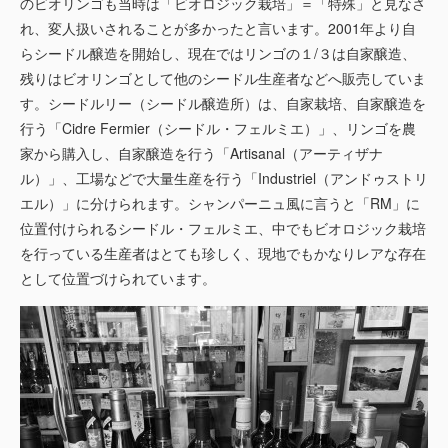
のビオリンゴも当時は「ビオロジック栽培」＝「特殊」と見なさ
れ、変人扱いされることが多かったと言います。2001年より自
らシードル醸造を開始し、現在ではリンゴの１/３は自家醸造、
残りはビオリンゴとして他のシードル生産者などへ販売していま
す。シードルリー（シードル醸造所）は、自家栽培、自家醸造を
行う「Cidre Fermier（シードル・フェルミエ）」、リンゴを農
家から購入し、自家醸造を行う「Artisanal（アーティザナ
ル）」、工場などで大量生産を行う「Industriel（アンドゥストリ
エル）」に分けられます。シャンパーニュ風に言うと「RM」に
位置付けられるシードル・フェルミエ、中でもビオロジック栽培
を行っている生産者はとても珍しく、現地でもかなりレアな存在
として位置づけられています。