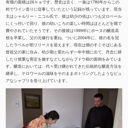
有畑の面積は26ｈａです。歴史は古く、一族は1780年からこの
村でワイン造りに従事していたという記録が残っています。現当
主はシャルリー・ニコル氏で、彼は幼少の頃はいつも父ロベール
にくっ付いて回り、彼の幼いころの楽しい時間はほとんどを畑で
費やされていたそうです。その後彼は1999年にボーヌの醸造高
校を卒業し、父の元修行を重ね、ついに2004年に、彼の名を冠
したラベルが初リリースを迎えます。現在は畑のすぐそばにある
曾祖父の家に住み、幼少期と変わらず一年中畑に出て、丹念に耕
したり慎重な剪定を施すなどしながらブドウ樹の面倒をみていま
す。醸造においては、代々受け継がれてきた伝統的な醸造方法を
継承し、テロワールの滋味をそのままボトリングしたようなピュ
アなシャブリを造り上げています。