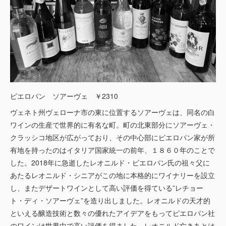
ピエロパン ソアーヴェ ￥2310
ヴェネト州ヴェローナ市の東に位置するソアーヴェは、同名の白
ワインの生産で世界的に有名な町。町の北東部分にソアーヴェ・
クラッシコ地区が広がっており、その中心部にピエロパン家が所
有地を持ったのはイタリア国家統一の前年、１８６０年のことで
した。2018年に急逝したレオニルド・ピエロパン氏の祖々父に
あたるレオニルド・シニアがこの地に本格的にワイナリーを設立
し、またデザートワインとして高い評価を得ている”レチョー
ト・ディ・ソアーヴェ”を造り出しました。レオニルドの天才的
といえる醸造技術と数々の優れたアイデアをもってピエロパン社
のワインは世界中で高い評価を得ました。レオニルド亡きあとは