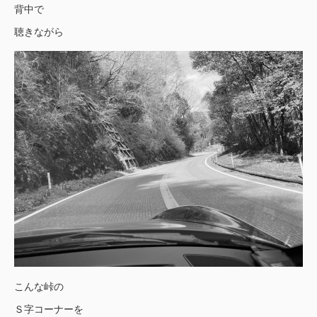
背中で
聴きながら
こんな峠の
Ｓ字コーナーを