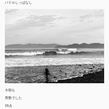
パドルしっぱなし
今朝も
男塾でした
35点