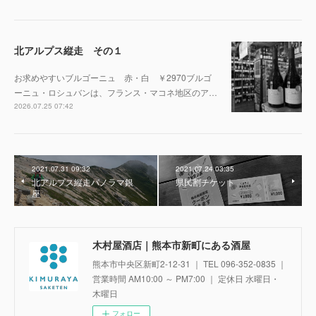
北アルプス縦走 その１
お求めやすいブルゴーニュ 赤・白 ￥2970ブルゴ
ーニュ・ロシュバンは、フランス・マコネ地区のア…
2026.07.25 07:42
2021.07.31 09:32
2021.07.24 03:35
北アルプス縦走パノラマ銀
県民割チケット
座
木村屋酒店｜熊本市新町にある酒屋
熊本市中央区新町2-12-31 ｜ TEL 096-352-0835 ｜
営業時間 AM10:00 ～ PM7:00 ｜ 定休日 水曜日・
木曜日
フォロー