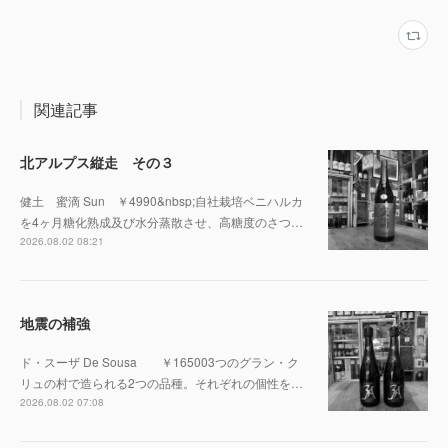
関連記事
北アルプス縦走 その３
健土 蜜滴 Sun ￥4990&nbsp;自社栽培ベニハルカ
を4ヶ月糖化熟成及び水分蒸散させ、高糖度のさつ…
2026.08.02 08:21
地震の補強
ド・スーザ De Sousa ￥165003つのグラン・ク
リュの村で造られる2つの品種。それぞれの個性を…
2026.08.02 07:08