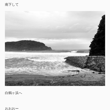
南下して
白鶴ヶ浜へ
おおおー