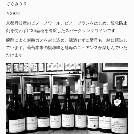
てぐみ３５
￥2970
京都丹波産のピノ・ノワール、ピノ・ブランをはじめ、酸化防止
剤を使わずに35品種を混醸したスパークリングワインです
醗酵による炭酸ガスを封じ込め、濾過せずに酵母も一緒に瓶詰し
ています。葡萄本来の複雑味と酵母のニュアンスが楽しんでいた
だけます