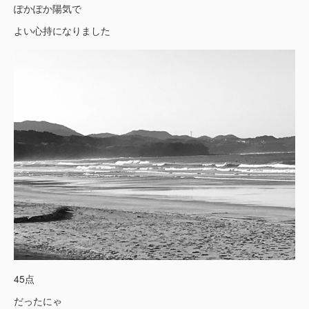
ぽかぽか陽気で
よい心持になりました
45点
だったにゃ