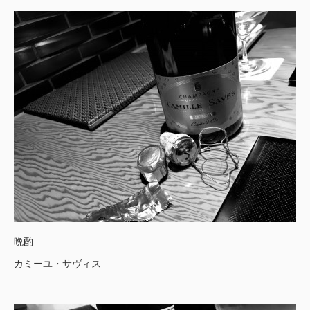
晩酌
カミーユ・サヴィス