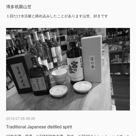
博多祇園山笠
１回だけ水法被と締め込みしたことがあります山笠、好きです
2018.07.06 06:30
Traditional Japanese distilled spirit
10年古酒 原酒 ￥345620年古酒 加水 ￥3240ストレート・ハイボール