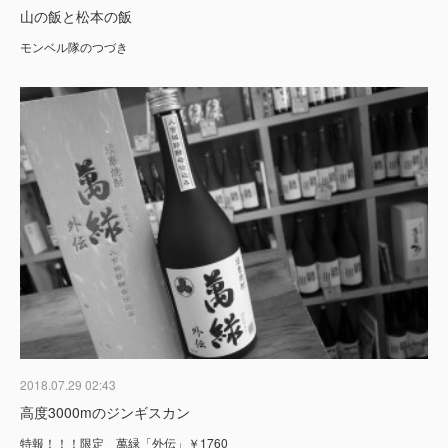
山の飯と松本の飯
モンベル隊のつづき
2018.07.29 02:43
高度3000mのジンギスカン
特報！！！限定 萬緑「外伝」￥1760