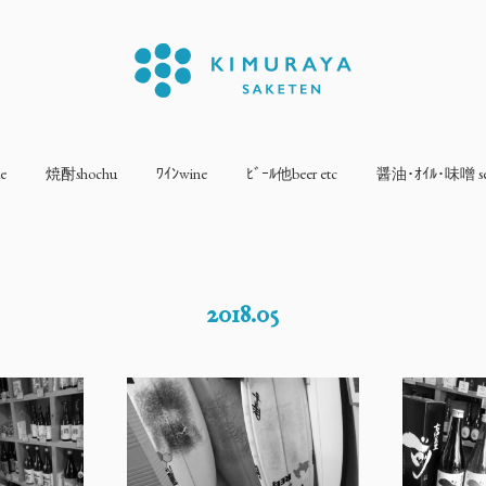
e
焼酎shochu
ﾜｲﾝwine
ﾋﾞｰﾙ他beer etc
醤油･ｵｲﾙ･味噌 sea
2018
.
05