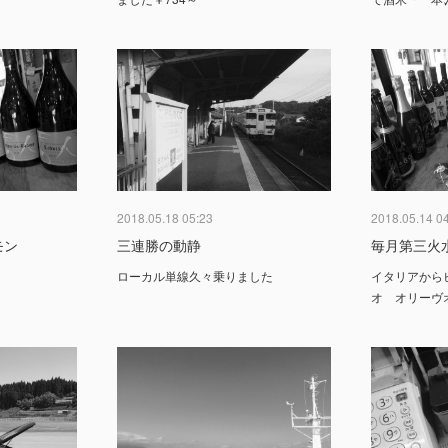
2018.05.18 05:23
2018.05.14 0
モン
三連勝の動静
毎月第三火
ローカル単線久々乗りました
イタリアから
オ オリーヴ