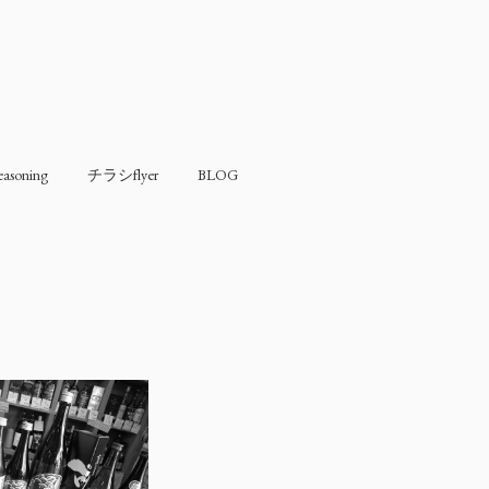
soning
チラシflyer
BLOG