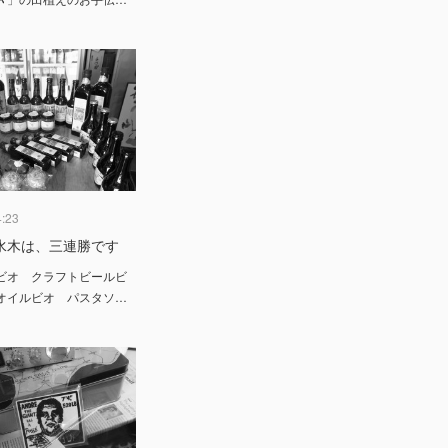
4:23
水木は、三連勝です
ビオ クラフトビールビ
オイルビオ パスタソ…