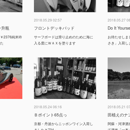
2018.05.29 02:57
2018.05.27 0
一升瓶
フロントデッキパッド
Do It Yourse
￥2376純米吟
サーフボードは滑り止めのために海に
お待たせしま
した
入る度にＷＡＸを塗ります
さき」入荷し
2018.05.24 06:16
2018.05.21 0
Ｂポイント65点っ
田植えのナ
京都・丹波からニッポンワイン入荷し
阿蘇・河津酒
ました￥734～
て酒米「一本