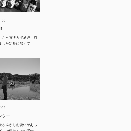
8:50
lf
した～古伊万里酒造「前
ました定番に加えて
7:08
ンシー
造さんからお誘いがあっ
〆」の田植えのお手伝…