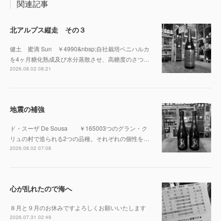
関連記事
北アルプス縦走 その３
健土 蜜滴 Sun ￥4990&nbsp;自社栽培ベニハルカ
を4ヶ月糖化熟成及び水分蒸散させ、高糖度のさつ…
2026.08.02 08:21
地震の補強
ド・スーザ De Sousa ￥165003つのグラン・ク
リュの村で造られる2つの品種。それぞれの個性を…
2026.08.02 07:08
心が乱れたので海へ
８月と９月のお休みですよろしくお願いいたします
2026.07.31 02:49