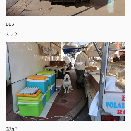
DBS
カッケ
置物？