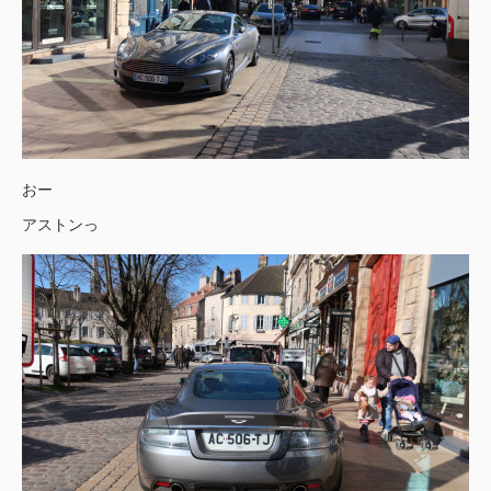
おー
アストンっ