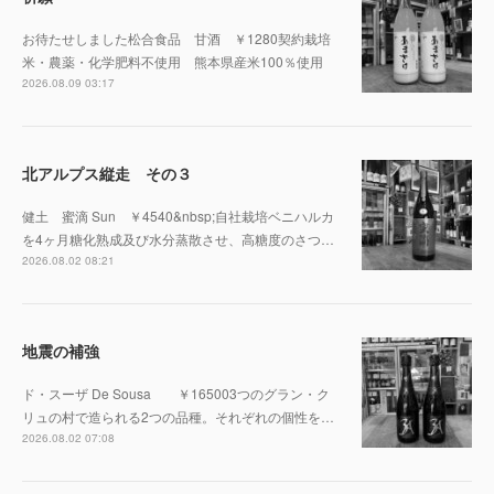
お待たせしました松合食品 甘酒 ￥1280契約栽培
米・農薬・化学肥料不使用 熊本県産米100％使用
2026.08.09 03:17
北アルプス縦走 その３
健土 蜜滴 Sun ￥4540&nbsp;自社栽培ベニハルカ
を4ヶ月糖化熟成及び水分蒸散させ、高糖度のさつ…
2026.08.02 08:21
地震の補強
ド・スーザ De Sousa ￥165003つのグラン・ク
リュの村で造られる2つの品種。それぞれの個性を…
2026.08.02 07:08