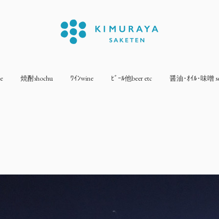
e
焼酎shochu
ﾜｲﾝwine
ﾋﾞｰﾙ他beer etc
醤油･ｵｲﾙ･味噌 sea