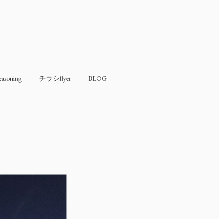
soning
チラシflyer
BLOG