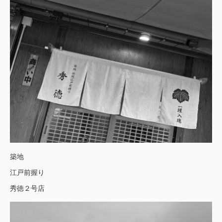
築地
江戸前握り
秀徳２号店