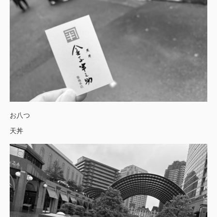
お八つ
天丼