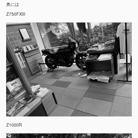
奥には
Z750FXⅢ
Z1000R