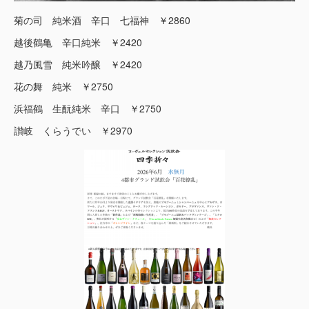
菊の司 純米酒 辛口 七福神 ￥2860
越後鶴亀 辛口純米 ￥2420
越乃風雪 純米吟醸 ￥2420
花の舞 純米 ￥2750
浜福鶴 生酛純米 辛口 ￥2750
讃岐 くらうでい ￥2970