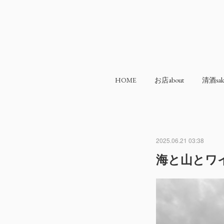
HOME
お店about
清酒sak
2025.06.21 03:38
海と山とワ