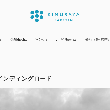
e
焼酎shochu
ﾜｲﾝwine
ﾋﾞｰﾙ他beer etc
醤油･ｵｲﾙ･味噌 sea
インディングロード