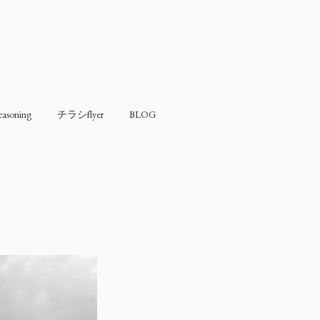
soning
チラシflyer
BLOG