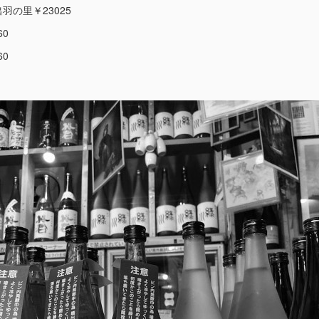
羽の里￥23025
60
60