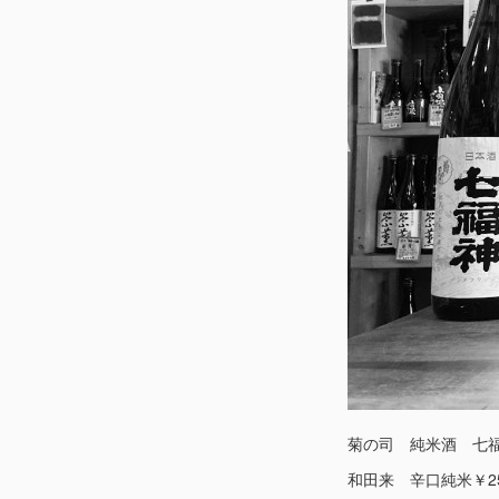
菊の司 純米酒 七福
和田来 辛口純米￥25