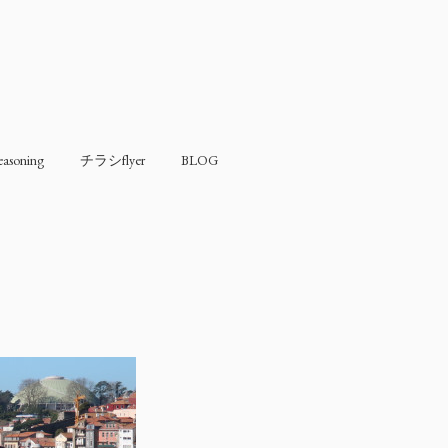
soning
チラシflyer
BLOG