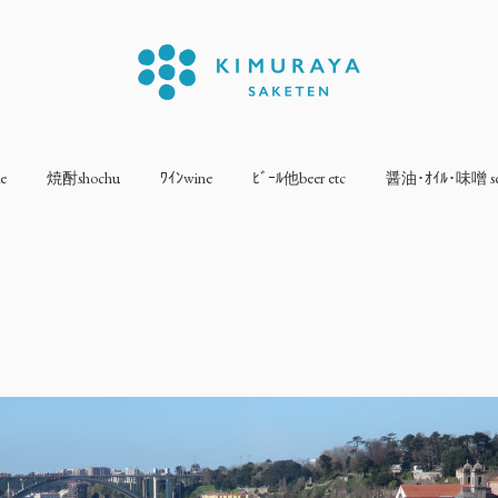
e
焼酎shochu
ﾜｲﾝwine
ﾋﾞｰﾙ他beer etc
醤油･ｵｲﾙ･味噌 sea