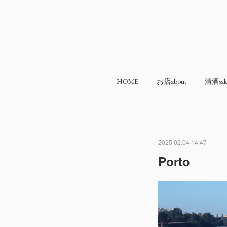
HOME
お店about
清酒sak
2025.02.04 14:47
Porto