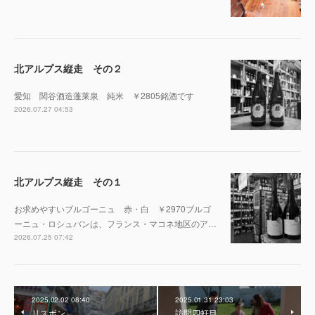
北アルプス縦走 その２
愛知 関谷酒造蓬莱泉 純米 ￥2805銘酒です
2026.07.27 04:53
北アルプス縦走 その１
お求めやすいブルゴーニュ 赤・白 ￥2970ブルゴ
ーニュ・ロシュバンは、フランス・マコネ地区のア…
2026.07.25 07:42
2025.02.02 08:40
2025.01.31 23:03
リスボン
訪問四軒目