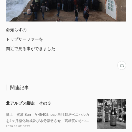
命知らずの
トップサーファーを
間近で見る事ができました
関連記事
北アルプス縦走 その３
健土 蜜滴 Sun ￥4540&nbsp;自社栽培ベニハルカ
を4ヶ月糖化熟成及び水分蒸散させ、高糖度のさつ…
2026.08.02 08:21