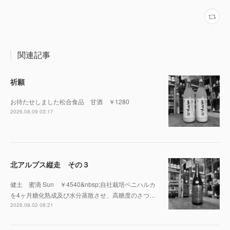
関連記事
祈願
お待たせしました松合食品 甘酒 ￥1280
2026.08.09 03:17
北アルプス縦走 その３
健土 蜜滴 Sun ￥4540&nbsp;自社栽培ベニハルカ
を4ヶ月糖化熟成及び水分蒸散させ、高糖度のさつ…
2026.08.02 08:21