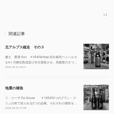
関連記事
北アルプス縦走 その３
健土 蜜滴 Sun ￥4540&nbsp;自社栽培ベニハルカ
を4ヶ月糖化熟成及び水分蒸散させ、高糖度のさつ…
2026.08.02 08:21
地震の補強
ド・スーザ De Sousa ￥165003つのグラン・ク
リュの村で造られる2つの品種。それぞれの個性を…
2026.08.02 07:08