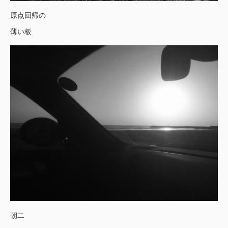
原点回帰の
薄い板
朝二