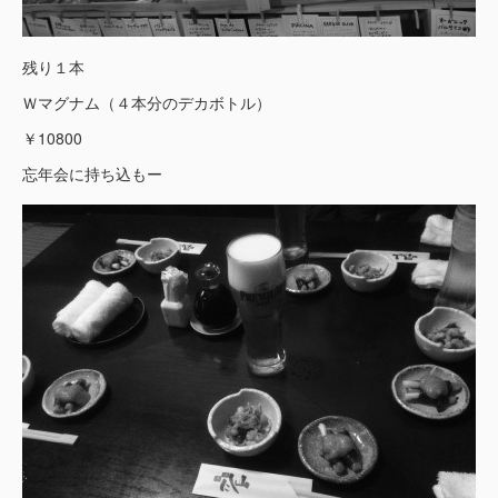
残り１本
Ｗマグナム（４本分のデカボトル）
￥10800
忘年会に持ち込もー