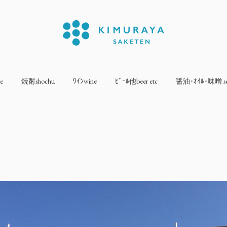
e
焼酎shochu
ﾜｲﾝwine
ﾋﾞｰﾙ他beer etc
醤油･ｵｲﾙ･味噌 sea