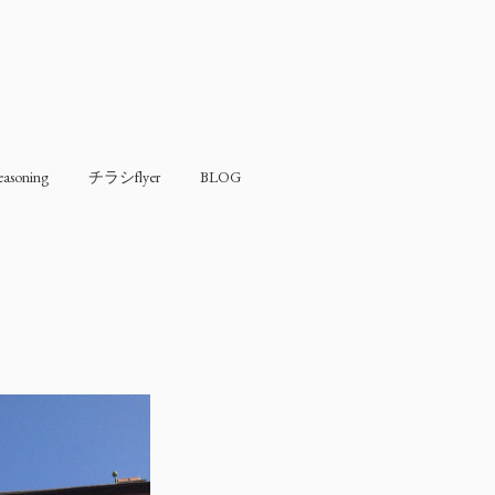
soning
チラシflyer
BLOG