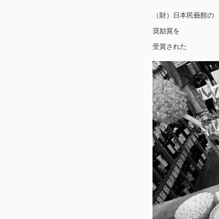
（財）日本民藝館の
奨励賞を
受賞された