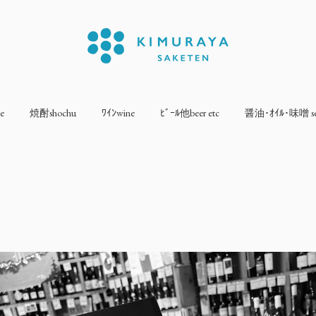
e
焼酎shochu
ﾜｲﾝwine
ﾋﾞｰﾙ他beer etc
醤油･ｵｲﾙ･味噌 sea