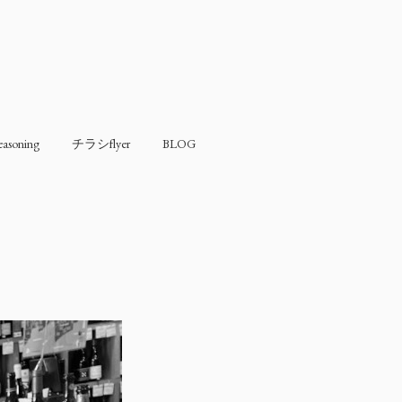
soning
チラシflyer
BLOG