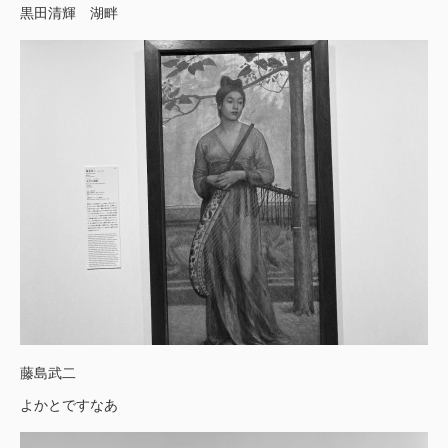
黒田清輝 湖畔
藤島武二
よかとですなあ