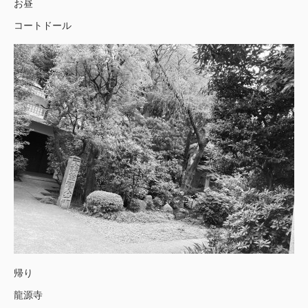
お昼
コートドール
帰り
龍源寺