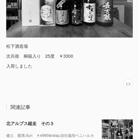
松下酒造場
次兵衛 桐箱入り 25度 ￥3300
入荷しました
関連記事
北アルプス縦走 その３
健土 蜜滴 Sun ￥4990&nbsp;自社栽培ベニハルカ