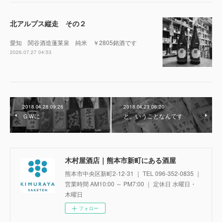
北アルプス縦走 その２
愛知 関谷酒造蓬莱泉 純米 ￥2805銘酒です
2026.07.27 04:53
2018.04.28 09:26
2018.04.23 06:20
ＧＷに
と、いうことなんです
木村屋酒店｜熊本市新町にある酒屋
熊本市中央区新町2-12-31 ｜ TEL 096-352-0835 ｜
営業時間 AM10:00 ～ PM7:00 ｜ 定休日 水曜日・
木曜日
フォロー