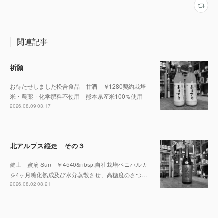
関連記事
祈願
お待たせしました松合食品 甘酒 ￥1280契約栽培
米・農薬・化学肥料不使用 熊本県産米100％使用
2026.08.09 03:17
北アルプス縦走 その３
健土 蜜滴 Sun ￥4540&nbsp;自社栽培ベニハルカ
を4ヶ月糖化熟成及び水分蒸散させ、高糖度のさつ…
2026.08.02 08:21