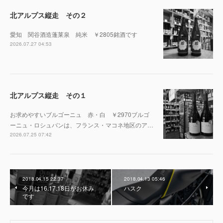
北アルプス縦走 その２
愛知 関谷酒造蓬莱泉 純米 ￥2805銘酒です
2026.07.27 04:53
北アルプス縦走 その１
お求めやすいブルゴーニュ 赤・白 ￥2970ブルゴ
ーニュ・ロシュバンは、フランス・マコネ地区のア…
2026.07.25 07:42
2018.04.15 22:37
2018.04.13 05:46
今月は16.17.18日がお休み
ハスク
です