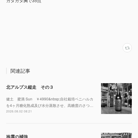
ガタガタ胸で35点
関連記事
北アルプス縦走 その３
健土 蜜滴 Sun ￥4990&nbsp;自社栽培ベニハルカ
を4ヶ月糖化熟成及び水分蒸散させ、高糖度のさつ…
2026.08.02 08:21
地震の補強