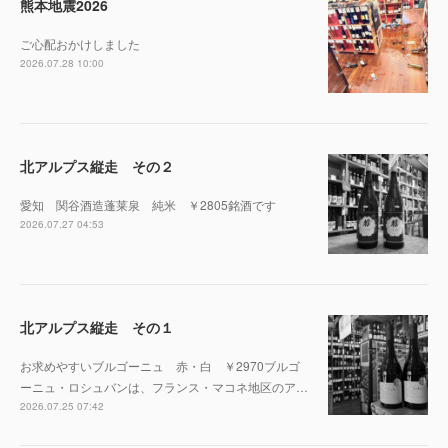
熊本地震2026
ご心配おかけしました
2026.07.28 10:00
北アルプス縦走 その２
愛知 関谷酒造蓬莱泉 純米 ￥2805銘酒です
2026.07.27 04:53
北アルプス縦走 その１
お求めやすいブルゴーニュ 赤・白 ￥2970ブルゴ
ーニュ・ロシュバンは、フランス・マコネ地区のア…
2026.07.25 07:42