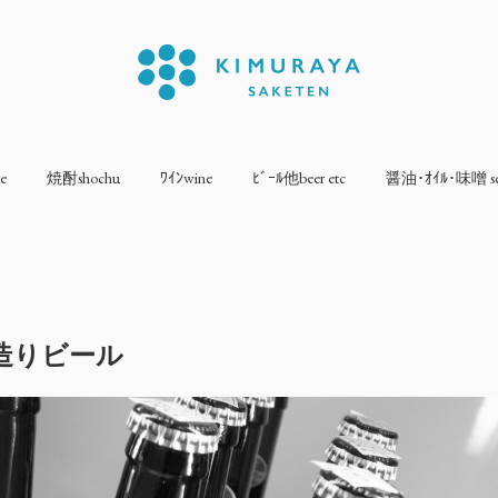
e
焼酎shochu
ﾜｲﾝwine
ﾋﾞｰﾙ他beer etc
醤油･ｵｲﾙ･味噌 sea
造りビール