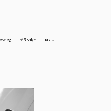
soning
チラシflyer
BLOG