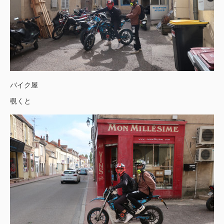
バイク屋
覗くと