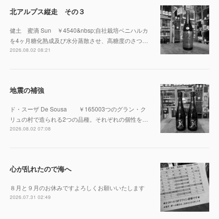
北アルプス縦走 その３
健土 蜜滴 Sun ￥4540&nbsp;自社栽培ベニハルカ
を4ヶ月糖化熟成及び水分蒸散させ、高糖度のさつ…
2026.08.02 08:21
地震の補強
ド・スーザ De Sousa ￥165003つのグラン・ク
リュの村で造られる2つの品種。それぞれの個性を…
2026.08.02 07:08
心が乱れたので海へ
８月と９月のお休みですよろしくお願いいたします
2026.07.31 02:49