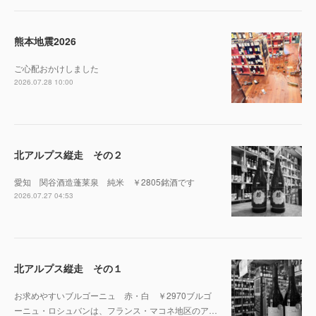
熊本地震2026
ご心配おかけしました
2026.07.28 10:00
北アルプス縦走 その２
愛知 関谷酒造蓬莱泉 純米 ￥2805銘酒です
2026.07.27 04:53
北アルプス縦走 その１
お求めやすいブルゴーニュ 赤・白 ￥2970ブルゴ
ーニュ・ロシュバンは、フランス・マコネ地区のア…