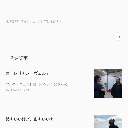
地焼酎
(
29
)
ワイン・ビール
(
107
)
地酒
(
51
)
関連記事
オーレリアン・ヴェルテ
ブルゴーニュ５軒目はイケメン兄さんの
2018.03.17 10:48
波もいいけど、山もいいナ