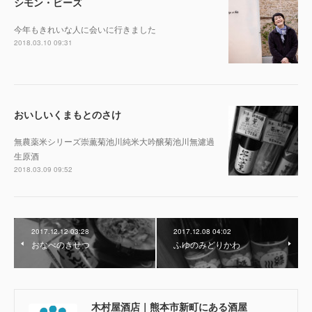
シモン・ビーズ
今年もきれいな人に会いに行きました
2018.03.10 09:31
おいしいくまもとのさけ
無農薬米シリーズ崇薫菊池川純米大吟醸菊池川無濾過
生原酒
2018.03.09 09:52
2017.12.12 03:28
2017.12.08 04:02
おなべのきせつ
ふゆのみどりかわ
木村屋酒店｜熊本市新町にある酒屋