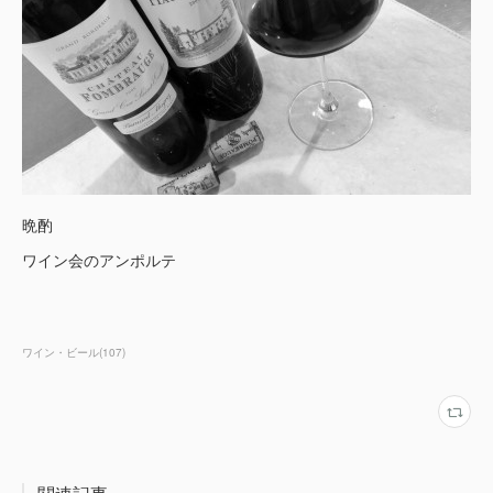
晩酌
ワイン会のアンポルテ
ワイン・ビール
(
107
)