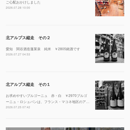
ご心配おかけしました
2026.07.28 10:00
北アルプス縦走 その２
愛知 関谷酒造蓬莱泉 純米 ￥2805銘酒です
2026.07.27 04:53
北アルプス縦走 その１
お求めやすいブルゴーニュ 赤・白 ￥2970ブルゴ
ーニュ・ロシュバンは、フランス・マコネ地区のア…
2026.07.25 07:42