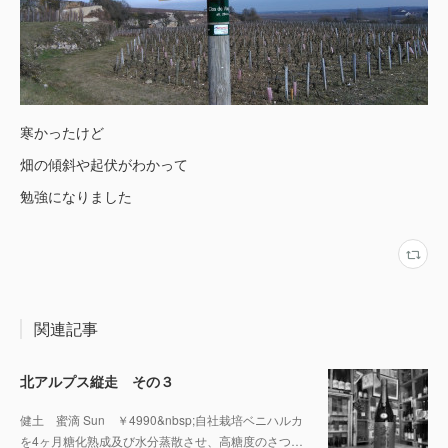
寒かったけど
畑の傾斜や起伏がわかって
勉強になりました
関連記事
北アルプス縦走 その３
健土 蜜滴 Sun ￥4990&nbsp;自社栽培ベニハルカ
を4ヶ月糖化熟成及び水分蒸散させ、高糖度のさつ…