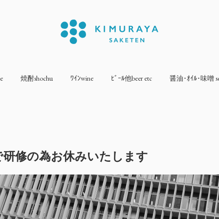
e
焼酎shochu
ﾜｲﾝwine
ﾋﾞｰﾙ他beer etc
醤油･ｵｲﾙ･味噌 sea
/1まで研修の為お休みいたします