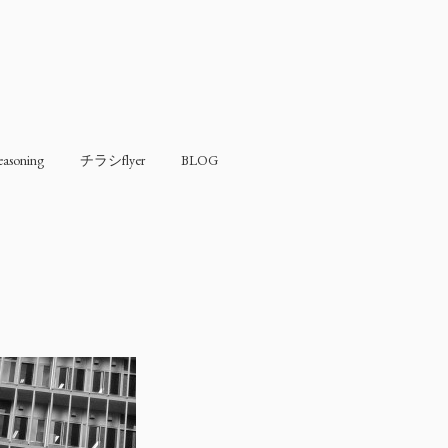
soning
チラシflyer
BLOG