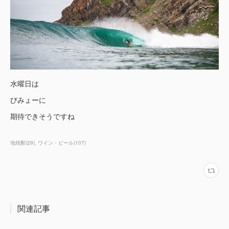
水曜日は
びみょーに
期待できそうですね
地焼酎
(
29
)
ワイン・ビール
(
107
)
関連記事